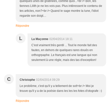
quelques unes de gratinées, comme quoi...<br /> Bon, les
tiennes Lilith je ne les vois pas. Plus intéressent le contenu de
tes articles, non?<br /> Quand le sage montre la lune, l'idiot
regarde son doigt....
Répondre
L
La Maçonne
02/04/2014 18:11
C'est vraiment très gentil ... Tout le monde fait des
fautes, en dehors de quelques rares doués en
orthogrpaphe. Le français est une langue qui non
seulement à une règle, mais des tas d'exception!
C
Christophe
02/04/2014 09:29
Le problème, c'est qu'il y a tellement de sot!<br /> Moi je
trouve qu'il y a de la poésie dans les les les fotes d'otografe :-)
Répondre