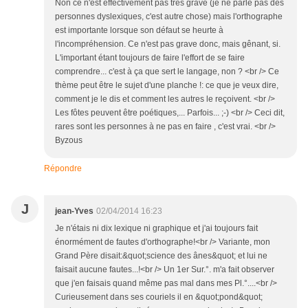
Non ce n'est effectivement pas très grave (je ne parle pas des
personnes dyslexiques, c'est autre chose) mais l'orthographe
est importante lorsque son défaut se heurte à
l'incompréhension. Ce n'est pas grave donc, mais gênant, si.
L'important étant toujours de faire l'effort de se faire
comprendre... c'est à ça que sert le langage, non ? <br /> Ce
thème peut être le sujet d'une planche !: ce que je veux dire,
comment je le dis et comment les autres le reçoivent. <br />
Les fôtes peuvent être poétiques,... Parfois... ;-) <br /> Ceci dit,
rares sont les personnes à ne pas en faire , c'est vrai. <br />
Byzous
Répondre
J
jean-Yves
02/04/2014 16:23
Je n'étais ni dix lexique ni graphique et j'ai toujours fait
énormément de fautes d'orthographe!<br /> Variante, mon
Grand Père disait:&quot;science des ânes&quot; et lui ne
faisait aucune fautes...!<br /> Un 1er Sur.°. m'a fait observer
que j'en faisais quand même pas mal dans mes Pl.°....<br />
Curieusement dans ses couriels il en &quot;pond&quot;