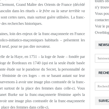
toutes o
 Clermont, Grand Maître des Orients de France (décédé
n'y trouv
masculin dans les rituels
« le frère ou la sœur terrible va
Vous pou
 sont certes rares, mais surtout guère utilisées. La franc-
contacte
des recherches historiques.
Voir le p
Overblo
aines, loin des enjeux de la franc-maçonnerie en France
lico-initiatico-maçonniques habituels – présentent les
NEWS
 neuf, pour ne pas dire novateur.
lle de la Haye, en 1751 – la loge de Juste – fondée par
loge de Bordeaux en 1740 (qui est la seule étude basée
sante étude sur le paradoxe du Secret, la personnalité de
RECH
e féministe de ces loges – en se basant autant sur leur
parvenons à avoir une image plus contrastée de la franc-
t surtout de la place des femmes dans celle-ci. Vous
anet Burke sur la franc-maçonnerie féminine après la
voir une image plus contrastée de la franc-maçonnerie
SUIVE
a place des femmes dans celle-ci.