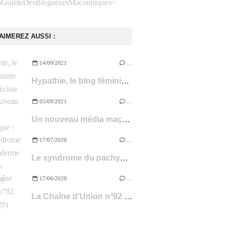
<
AIMEREZ AUSSI :
14/09/2021
…
Hypathie, le blog féministe et anti-spéciste à suivre !
05/09/2021
…
Un nouveau média maçonnique : 450.FM
17/07/2020
…
Le syndrome du pachyderme de Franck Fouqueray (livre)
17/06/2020
…
La Chaîne d'Union n°92 (avril 2020)