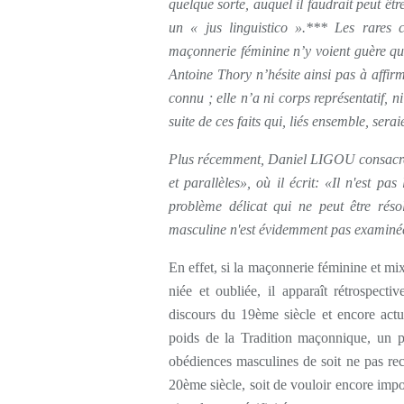
quelque sorte, auquel il faudrait peut être 
un « jus linguistico ».*** Les rares c
maçonnerie féminine n’y voient guère qu
Antoine Thory n’hésite ainsi pas à affi
connu ; elle n’a ni corps représentatif, 
suite de ces faits qui, liés ensemble, ser
Plus récemment, Daniel LIGOU consacre,
et parallèles», où il écrit: «Il n'est pas 
problème délicat qui ne peut être résol
masculine n'est évidemment pas examinée.
En effet, si la maçonnerie féminine et mixt
niée et oubliée, il apparaît rétrospect
discours du 19ème siècle et encore actuel
poids de la Tradition maçonnique, un p
obédiences masculines de soit ne pas rec
20ème siècle, soit de vouloir encore imp