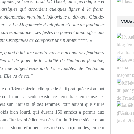
ajouter, si l’on en croit J.P. Bacot, un « jus religio » et
lassiques qui accordent quelques lignes à la franc-
e phénomène marginal, folklorique et déviant. Claude-
VOUS 
rmer : « La Maçonnerie d’adoption n’a aucun fondateur
ni correspondance ; ses fastes ne peuvent donc offrir une
aient susceptibles de composer une histoire.****. »
 quant à lui, un chapitre aux « maçonneries féminines
lieu ici de juger de la validité de l'initiation féminine,
u que subjectivement.»8 La «validité» de l'initiation
 Elle va de soi."
e du 18ème siècle telle qu'elle était pratiquée est autant
ivement que sa seule existence remettrais en cause les
s sur l'initiabilité des femmes, tout autant que sur le
oids bien lourd, qui durant 150 années a permis aux
onnaître les obédiences nées fin du 19ème siècle et au
oser – sinon réformer – ces mêmes maçonneries, en leur