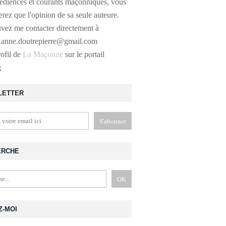
bédiences et courants maçonniques, vous
erez que l'opinion de sa seule auteure.
vez me contacter directement à
r.anne.doutrepierre@gmail.com
rofil de
La Maçonne
sur le portail
g
LETTER
ERCHE
Z-MOI