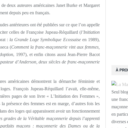
s de deux auteures américaines Janet Burke et Margaret
ement depuis peu en français.
des antérieures ont été publiées sur ce que l’on appelle
iter celles de Françoise Jupeau-Réquillard (
l’Initiation
orat :
la Grande Loge Symbolique Ecossaise
en 1989),
seca (
Comment la franc-maçonnerie vint aux femmes,
doption
, 1997), et enfin citons aussi Jean-Pierre Bacot
u pasteur d’Anderson, deux siècles de franc-maçonnerie
À PR
res américaines démontrent la démarche féministe et
 loges. François Jupeau-Réquillard l’avait, elle-même,
Seul blo
ières pages de son livre « L’Initiation des Femmes »,
une franc
is la présence des femmes est en marge, d’autres fois les
maçonneri
dans des loges qui apparaissent avoir un fonctionnement
en partic
es grades de la Véritable maçonnerie depuis l’apprenti
diverses 
t parfaits maçons : maçonnerie des Dames ou de la