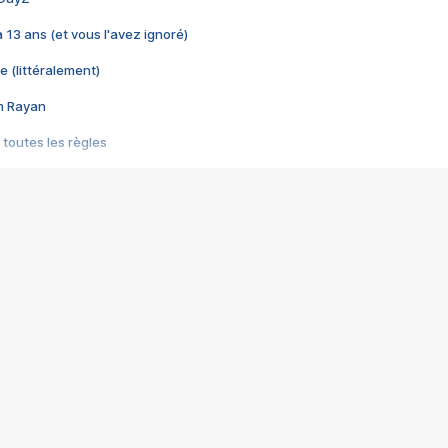
 a 13 ans (et vous l'avez ignoré)
e (littéralement)
im Rayan
 toutes les règles
s les jeux vidéo
us choquant de Rockstar ? - Le scandale BULLY
e plus moche de Steam
du RÊVE tourne au CAUCHEMAR
pendant 8 heures
it… à tort
umiliés par un jeu vidéo
ire - Final Fantasy 8