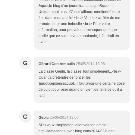
&quot;le blog d'un jeune franc-maçon&quot; ...
Uniquement ainsi. C'est d'ailleurs mentionné deux
fois dans mon article! <br /> Veuillez arrêter de me
prendre pour une imbécile.<br /> Pour votre
information, pour pouvoir entrechoquer quelque
partie que ce soit de votre anatomie, il faudrait en
avoir.
G
Gérard Contremoulin
25/05/2014 13:06
La classe Géplu, la classe, tout simplement...<br />
Quant à prétendre dénoncer les
&quot;censeurs&quot;, il faut avoir une certaine dose
de culot pour oser quand on vient de faire ce qu'il a
fait !
G
Geplu
25/05/2014 13:00
Si tu veux simplement aller voir ton article :
http://lamaconne.over-blog.com/2014/03/c-est-l-