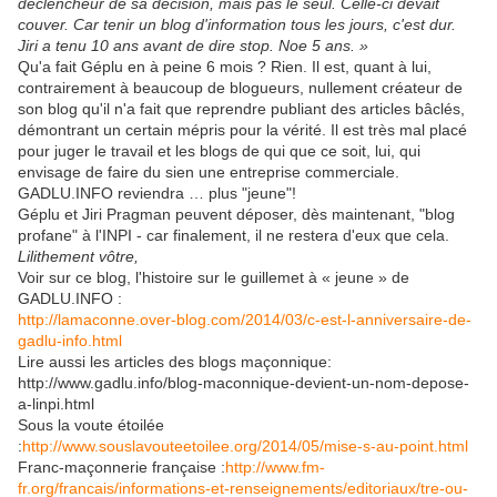
déclencheur de sa décision, mais pas le seul. Celle-ci devait
couver. Car tenir un blog d'information tous les jours, c'est dur.
Jiri a tenu 10 ans avant de dire stop. Noe 5 ans. »
Qu'a fait Géplu en à peine 6 mois ? Rien. Il est, quant à lui,
contrairement à beaucoup de blogueurs, nullement créateur de
son blog qu'il n'a fait que reprendre publiant des articles bâclés,
démontrant un certain mépris pour la vérité. Il est très mal placé
pour juger le travail et les blogs de qui que ce soit, lui, qui
envisage de faire du sien une entreprise commerciale.
GADLU.INFO reviendra … plus "jeune"!
Géplu et Jiri Pragman peuvent déposer, dès maintenant, "blog
profane" à l'INPI - car finalement, il ne restera d'eux que cela.
Lilithement vôtre,
Voir sur ce blog, l'histoire sur le guillemet à « jeune » de
GADLU.INFO :
http://lamaconne.over-blog.com/2014/03/c-est-l-anniversaire-de-
gadlu-info.html
Lire aussi les articles des blogs maçonnique:
http://www.gadlu.info/blog-maconnique-devient-un-nom-depose-
a-linpi.html
Sous la voute étoilée
:
http://www.souslavouteetoilee.org/2014/05/mise-s-au-point.html
Franc-maçonnerie française :
http://www.fm-
fr.org/francais/informations-et-renseignements/editoriaux/tre-ou-