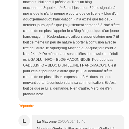
maçon ». Nul part, il précise qu'il est un blog
maçonnique.&quot;<br /> Ben si justement ! Je te signale, à
moins que tu n'ai la mémoire courte que ce titre le « blog d'un
&quot;jeune&quot; franc-maçon » n’a existé que les deux
derniers jours, après que j’ai justement demandé à Noé d’être
clair et de ne plus s‘appeler le « Blog Maçonnique d’un jeune
franc-maçon ». Redondance d'ailleurs superfétatoire non ? Et
tout de même un peu de nature à porter à confusion avec le
titre de l’autre, le &quot;Blog Maçonnique&quot; tout court ?
Non ?<br /> De même dans ses en têtes de newsletter c’était
écrit GADLU .INFO – BLOG MACONNIQUE. Pourquoi pas
GADLU.INFO – BLOG D’UN JEUNE FRANC-MACON. C’est
pour cela et pour rien d’autre que je lui ai demandé d'être
clair et de ne plus utiliser l'expression B.M. dans un sens
pouvant porter à confusion dans sa communication. Et c'est
tout ce que je lui ai demandé. Rien d'autre. Merci de d'en
prendre note.
Répondre
L
La Maçonne
25/05/2014 15:46
Monsieur Géplu : le titre est exactement Gadlu.Info