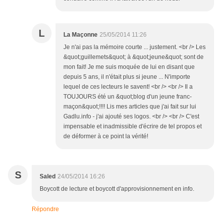
L
La Maçonne
25/05/2014 11:26
Je n'ai pas la mémoire courte ... justement. <br /> Les
&quot;guillemets&quot; à &quot;jeune&quot; sont de
mon fait! Je me suis moquée de lui en disant que
depuis 5 ans, il n'était plus si jeune ... N'importe
lequel de ces lecteurs le savent! <br /> <br /> Il a
TOUJOURS été un &quot;blog d'un jeune franc-
maçon&quot;!!!! Lis mes articles que j'ai fait sur lui
Gadlu.info - j'ai ajouté ses logos. <br /> <br /> C'est
impensable et inadmissible d'écrire de tel propos et
de déformer à ce point la vérité!
S
Saled
24/05/2014 16:26
Boycott de lecture et boycott d'approvisionnement en info.
Répondre