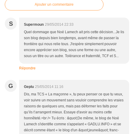
Ajouter un commentaire
S
Supermoun
29/05/2014 22:33
Quel dommage que Noé Lamech ait pris cette décision...Je lis
son blog depuis bien longtemps, avant même de passer la
frontière qui nous relie tous. J'espère simplement pouvoir
encore apprécier son blog, sous une forme ou une autre,
sous un titre ou un autre. Tolérance et fraternité, TCF et S...
Répondre
G
Geplu
25/05/2014 11:16
Dis, ma TCS « La maçonne », tu peux penser ce que tu veux,
voir suivre un mouvement sans vouloir comprendre les vraies
raisons de quelques uns, mais pas déformer les faits pour
qu’ils t’arrangent mieux. Essaye d'avoir au moins cette
honnêteté.<br /> Tu écris : &quot;De même, le blog de Noé
Lamech s'identifie comme s'appelant « GADLU.INFO » et se
décrit comme étant « le blog d'un &quot;jeune&quot; franc-