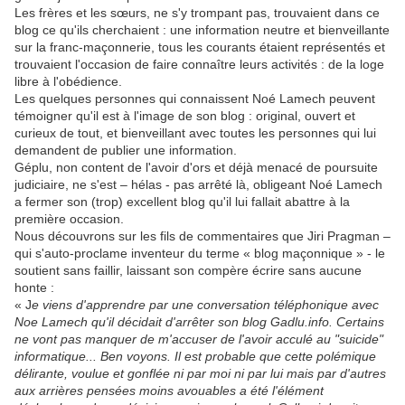
Les frères et les sœurs, ne s'y trompant pas, trouvaient dans ce
blog ce qu'ils cherchaient : une information neutre et bienveillante
sur la franc-maçonnerie, tous les courants étaient représentés et
trouvaient l'occasion de faire connaître leurs activités : de la loge
libre à l'obédience.
Les quelques personnes qui connaissent Noé Lamech peuvent
témoigner qu'il est à l'image de son blog : original, ouvert et
curieux de tout, et bienveillant avec toutes les personnes qui lui
demandent de publier une information.
Géplu, non content de l'avoir d'ors et déjà menacé de poursuite
judiciaire, ne s'est – hélas - pas arrêté là, obligeant Noé Lamech
a fermer son (trop) excellent blog qu'il lui fallait abattre à la
première occasion.
Nous découvrons sur les fils de commentaires que Jiri Pragman –
qui s'auto-proclame inventeur du terme « blog maçonnique » - le
soutient sans faillir, laissant son compère écrire sans aucune
honte :
« J
e viens d'apprendre par une conversation téléphonique avec
Noe Lamech qu'il décidait d'arrêter son blog Gadlu.info. Certains
ne vont pas manquer de m'accuser de l'avoir acculé au "suicide"
informatique... Ben voyons. Il est probable que cette polémique
délirante, voulue et gonflée ni par moi ni par lui mais par d'autres
aux arrières pensées moins avouables a été l'élément