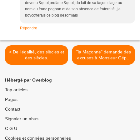
devenu &quot;profane &quot; du fait de sa façon d'agir au
nom du franc pognon et de son absence de fraternité , je
boycotterais ce blog desormais
Répondre
< De l'égalité, des siècles et
"la Maçonne" demande des
des siècles.
excuses à Monsieur Géplu
>
Hébergé par Overblog
Top articles
Pages
Contact
Signaler un abus
C.G.U.
Cookies et données personnelles