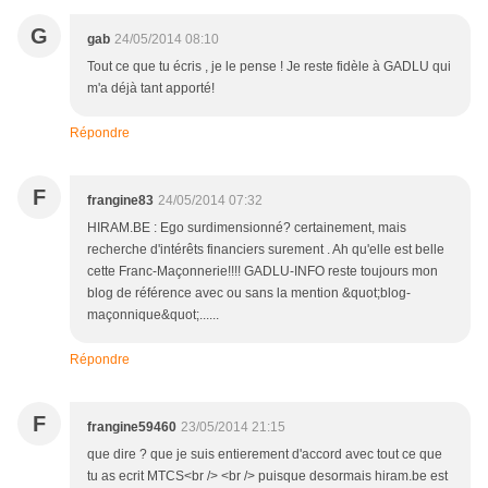
G
gab
24/05/2014 08:10
Tout ce que tu écris , je le pense ! Je reste fidèle à GADLU qui
m'a déjà tant apporté!
Répondre
F
frangine83
24/05/2014 07:32
HIRAM.BE : Ego surdimensionné? certainement, mais
recherche d'intérêts financiers surement . Ah qu'elle est belle
cette Franc-Maçonnerie!!!! GADLU-INFO reste toujours mon
blog de référence avec ou sans la mention &quot;blog-
maçonnique&quot;......
Répondre
F
frangine59460
23/05/2014 21:15
que dire ? que je suis entierement d'accord avec tout ce que
tu as ecrit MTCS<br /> <br /> puisque desormais hiram.be est