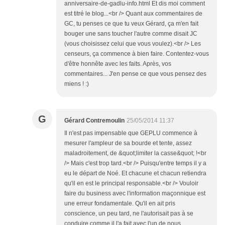
anniversaire-de-gadlu-info.html Et dis moi comment
est titré le blog...<br /> Quant aux commentaires de
GC, tu penses ce que tu veux Gérard, ça m'en fait
bouger une sans toucher l'autre comme disait JC
(vous choisissez celui que vous voulez).<br /> Les
censeurs, ça commence à bien faire. Contentez-vous
d'être honnête avec les faits. Après, vos
commentaires... J'en pense ce que vous pensez des
miens ! :)
G
Gérard Contremoulin
25/05/2014 11:37
Il n'est pas impensable que GEPLU commence à
mesurer l'ampleur de sa bourde et tente, assez
maladroitement, de &quot;limiter la casse&quot; !<br
/> Mais c'est trop tard.<br /> Puisqu'entre temps il y a
eu le départ de Noé. Et chacune et chacun retiendra
qu'il en est le principal responsable.<br /> Vouloir
faire du business avec l'information maçonnique est
une erreur fondamentale. Qu'il en ait pris
conscience, un peu tard, ne l'autorisait pas à se
conduire comme il l'a fait avec l'un de nous.