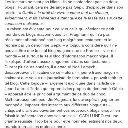
Les lecteurs ne sont pas idiots : ils ne confondent pas les deux
blogs ! Pourtant, cela ne dérange pas Géplu d'expliquer dans son
article :
« Gadlu a le droit de vivre comme tout un chacun,
évidemment, mais j'aimerais autant qu'il ne le fasse pas sur cette
confusion malsaine »
.
La raison est évidente pour ceux et celle qui côtoient ce petit
monde des blogs maçonniques :Jiri Pragman - qui n'a pas
réellement abandonné son blog malgré son testament et la
reprise par un dénommé Géplu – a toujours considéré qu'il ne
pouvait être que le seul blog maçonnique de France – voir du
monde – et surtout le seul blog d'information maçonnique. Il
l'explique d'ailleurs assez longuement dans son testament.
Durant plusieurs années, il a attaqué Noé Lamech,
désapprouvant l'initiative de ce – alors - « jeune franc-maçon »,
estimant que seul « un journaliste de formation » pouvait tenir un
tel blog. Cette logique – largement expliquée dans l'article de
Jean-Laurent Turbet qui reprends les propos du dénommé Géplu
– apparaît être le principal argument de ce duo de choc.
Malheureusement pour Jiri Pragman, lui qui espérait gagner un
monopôle, imposer des interdits aux différents blogueurs –
critiquant d'ailleurs ouvertement ces nouveaux blogs lorsqu'il en
faisait la présentation dans ses articles – GADLU.INFO est une
criante réussite. Trop belle pour être honnête, estiment nos deux
grands journalistes professionnels !