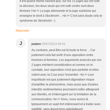
Il est quand même navrant que, sur les 15 juges qui ont voté
la décision, les deux seuls qui ont voté contre sont deux
femmes !<br /> La juge allemande et la juge suédoise qui
enseigne le droit à Stockholm ...<br /> C'est sans doute cela le
syndrome de Stockholm :-)
Répondre
J
joaben
05/07/2014 09:25
Au contraire, peut être est là toute la force ... Car
justement celà fait sortir d'une opposition entre
hommes et femmes. Les arguments avancés par ces
2 juges méritent considération et comme on le
constate, leur opposition n'est que partielle et elles
votent avec la Cour pour l'essentiel. <br /> Leur
inquiétude est que justement stigmatiser risque
d'amplifier le phénomène, mais aussi que d'autres
interdits vestimentaires pourraient naître atteignant
aux libertés, et s'interrogent sur la limitation de la
communication.<br /> Donc, nous avons là
typiquement un sujet fort intéressant et à traiter avec
subtilité, sans &quot;gros-sabots&quot;