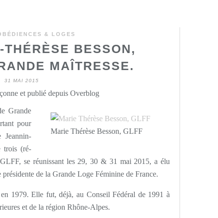
 OBÉDIENCES & LOGES
E-THÉRÈSE BESSON,
RANDE MAÎTRESSE.
31 MAI 2015
onne et publié depuis Overblog
de Grande
rtant pour
Marie Thérèse Besson, GLFF
e Jeannin-
trois (ré-
a GLFF, se réunissant les 29, 30 & 31 mai 2015, a élu
présidente de la Grande Loge Féminine de France.
e en 1979. Elle fut, déjà, au Conseil Fédéral de 1991 à
érieures et de la région Rhône-Alpes.