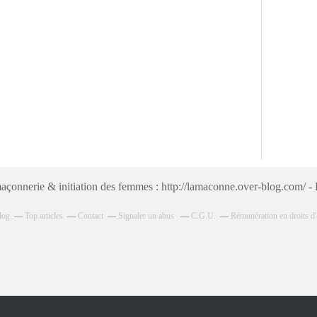
çonnerie & initiation des femmes : http://lamaconne.over-blog.com/ -
log
Top articles
Contact
Signaler un abus
C.G.U.
Rémunération en droits d'