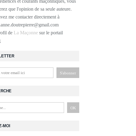
bédiences et courants maçonniques, vous
erez que l'opinion de sa seule auteure.
vez me contacter directement à
r.anne.doutrepierre@gmail.com
rofil de
La Maçonne
sur le portail
g
LETTER
ERCHE
Z-MOI