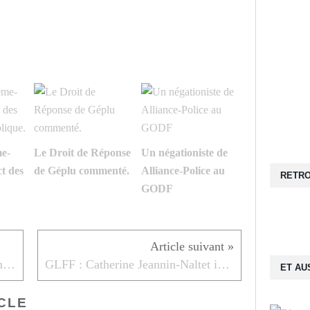
e-
Le Droit de Réponse
Un négationiste de
t des
de Géplu commenté.
Alliance-Police au
RETRO
GODF
CMF & GLDF : Message à transmettre
GLFF : Catherine Jeannin-Naltet interviewée par « la Maçonne ».
ET AUS
CLE