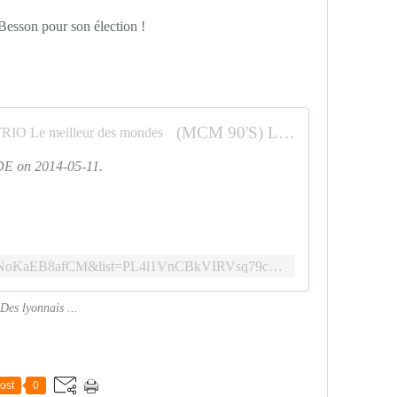
Besson pour son élection !
(MCM 90'S) L'AFFAIRE LOUIS TRIO Le meilleur des mondes
 on 2014-05-11.
https://www.youtube.com/watch?v=NoKaEB8afCM&list=PL4l1VnCBkVIRVsq79cDoIuH8AF5HwK6ZY&index=13
Des lyonnais ...
ost
0