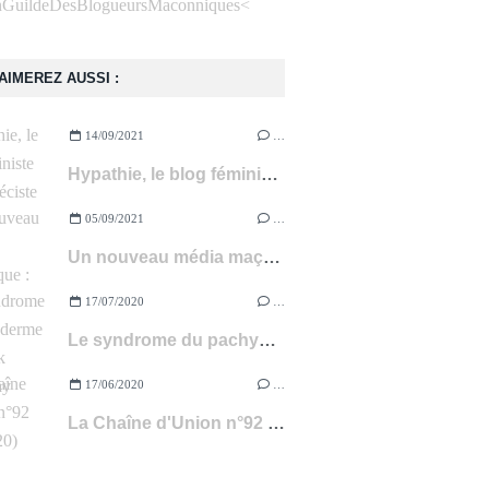
<
AIMEREZ AUSSI :
14/09/2021
…
Hypathie, le blog féministe et anti-spéciste à suivre !
05/09/2021
…
Un nouveau média maçonnique : 450.FM
17/07/2020
…
Le syndrome du pachyderme de Franck Fouqueray (livre)
17/06/2020
…
La Chaîne d'Union n°92 (avril 2020)