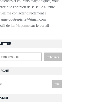
bédiences et courants maçonniques, vous
erez que l'opinion de sa seule auteure.
vez me contacter directement à
r.anne.doutrepierre@gmail.com
rofil de
La Maçonne
sur le portail
g
LETTER
ERCHE
Z-MOI