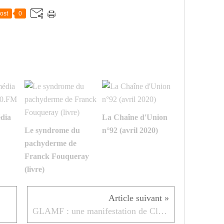
ost
0
dia
La Chaîne d'Union
Le syndrome du
n°92 (avril 2020)
pachyderme de
Franck Fouqueray
(livre)
GLAMF : une manifestation de Claude Beau contre la liberté d’opinion.