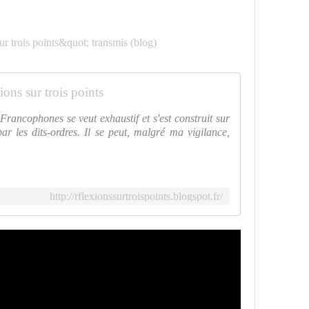
ions sur trois points
ancophones se veut exhaustif et s'est construit sur
ar les dits-ordres. Il se peut, malgré ma vigilance,
http://rflexionssurtroispoints.blogspot.fr/