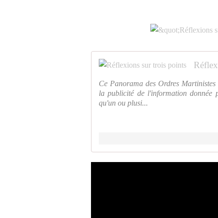
Réflex
Ce Panorama des Ordres Martinistes Fr
la publicité de l'information donnée p
qu'un ou plusi...