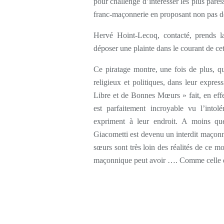
pour challenge d’intéresser les plus paress
franc-maçonnerie en proposant non pas de
Hervé Hoint-Lecoq, contacté, prends l
déposer une plainte dans le courant de cet
Ce piratage montre, une fois de plus, q
religieux et politiques, dans leur expre
Libre et de Bonnes Mœurs » fait, en effet
est parfaitement incroyable vu l’intol
expriment à leur endroit. A moins q
Giacometti est devenu un interdit maçonni
sœurs sont très loin des réalités de ce 
maçonnique peut avoir …. Comme celle d’