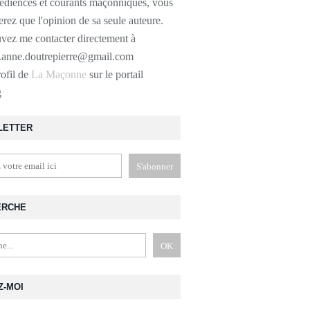
bédiences et courants maçonniques, vous
erez que l'opinion de sa seule auteure.
vez me contacter directement à
r.anne.doutrepierre@gmail.com
rofil de
La Maçonne
sur le portail
g
LETTER
ERCHE
Z-MOI