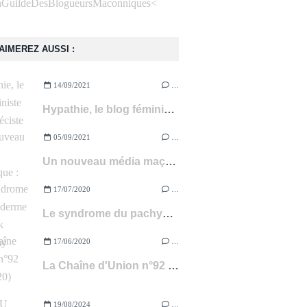
<
AIMEREZ AUSSI :
14/09/2021
…
Hypathie, le blog féministe et anti-spéciste à suivre !
05/09/2021
…
Un nouveau média maçonnique : 450.FM
17/07/2020
…
Le syndrome du pachyderme de Franck Fouqueray (livre)
17/06/2020
…
La Chaîne d'Union n°92 (avril 2020)
19/08/2024
…