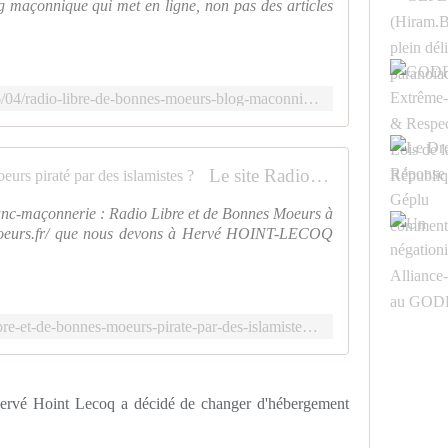
og maçonnique qui met en ligne, non pas des articles
http://lamaconne.over-blog.com/2016/04/radio-libre-de-bonnes-moeurs-blog-maconnique.html
Le site Radio Libre et de Bonnes Moeurs piraté par des islamistes ?
franc-maçonnerie : Radio Libre et de Bonnes Moeurs à
esmoeurs.fr/ que nous devons à Hervé HOINT-LECOQ
http://www.gadlu.info/le-site-radio-libre-et-de-bonnes-moeurs-pirate-par-des-islamistes.html
e Hervé Hoint Lecoq a décidé de changer d'hébergement