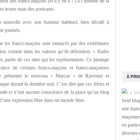
eux des francs-maçons (et il y en a ! ) à l’histoire de la
s textes mais des postcasts.
a nouvelle avec son humour habituel, bien décidé à
te journée.
ue les francs-maçons sont menacés par des extrémistes
ssion comme dans les valeurs qu’ils défendent. « Radio
, partie de ces sites qui les représentaient. Ce piratage
érance de certains francs-maçons et francs-maçonnes
ue présenter le nouveau « Marcas » de Ravenne et
À PR
que durant la dernière nuit. C’est dire que ces frères et
monde et n’ont aucune conscience de la place qu’un blog
une expression libre dans un monde libre.
Seul blo
une franc
maçonneri
en partic
diverses 