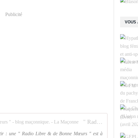
Publicité
VOUS 
" Radio Libre &amp; de Bonnes Mœurs " - blog maçonnique. - La Maçonne
rtir : une " Radio Libre & de Bonne Mœurs " est à