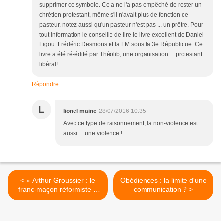
supprimer ce symbole. Cela ne l'a pas empêché de rester un
chrétien protestant, même s'il n'avait plus de fonction de
pasteur. notez aussi qu'un pasteur n'est pas ... un prêtre. Pour
tout information je conseille de lire le livre excellent de Daniel
Ligou: Frédéric Desmons et la FM sous la 3e République. Ce
livre a été ré-édité par Théolib, une organisation ... protestant
libéral!
Répondre
L
lionel maine
28/07/2016 10:35
Avec ce type de raisonnement, la non-violence est
aussi ... une violence !
< « Arthur Groussier : le
Obédiences : la limite d'une
franc-maçon réformiste »
communication ? >
de Denis Lefebvre.