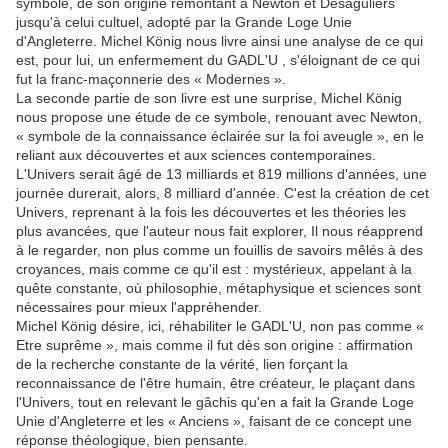
symbole, de son origine remontant à Newton et Désaguliers
jusqu'à celui cultuel, adopté par la Grande Loge Unie
d'Angleterre. Michel König nous livre ainsi une analyse de ce qui
est, pour lui, un enfermement du GADL'U , s'éloignant de ce qui
fut la franc-maçonnerie des « Modernes ».
La seconde partie de son livre est une surprise, Michel König
nous propose une étude de ce symbole, renouant avec Newton,
« symbole de la connaissance éclairée sur la foi aveugle », en le
reliant aux découvertes et aux sciences contemporaines.
L'Univers serait âgé de 13 milliards et 819 millions d'années, une
journée durerait, alors, 8 milliard d'année. C'est la création de cet
Univers, reprenant à la fois les découvertes et les théories les
plus avancées, que l'auteur nous fait explorer, Il nous réapprend
à le regarder, non plus comme un fouillis de savoirs mêlés à des
croyances, mais comme ce qu'il est : mystérieux, appelant à la
quête constante, où philosophie, métaphysique et sciences sont
nécessaires pour mieux l'appréhender.
Michel König désire, ici, réhabiliter le GADL'U, non pas comme «
Etre suprême », mais comme il fut dès son origine : affirmation
de la recherche constante de la vérité, lien forçant la
reconnaissance de l'être humain, être créateur, le plaçant dans
l'Univers, tout en relevant le gâchis qu'en a fait la Grande Loge
Unie d'Angleterre et les « Anciens », faisant de ce concept une
réponse théologique, bien pensante.