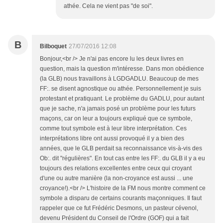
athée. Cela ne vient pas "de soi".
B
Bilboquet
27/07/2016 12:08
Bonjour,<br /> Je n'ai pas encore lu les deux livres en
question, mais la question m'intéresse. Dans mon obédience
(la GLB) nous travaillons à LGDGADLU. Beaucoup de mes
FF:. se disent agnostique ou athée. Personnellement je suis
protestant et pratiquant. Le problème du GADLU, pour autant
que je sache, n'a jamais posé un problème pour les futurs
maçons, car on leur a toujours expliqué que ce symbole,
comme tout symbole est à leur libre interprétation. Ces
interprétations libre ont aussi provoqué il y a bien des
années, que le GLB perdait sa reconnaissance vis-à-vis des
Ob:. dit "régulières". En tout cas entre les FF:. du GLB il y a eu
toujours des relations excellentes entre ceux qui croyant
d'une ou autre manière (la non-croyance est aussi ... une
croyance!).<br /> L'histoire de la FM nous montre comment ce
symbole a disparu de certains courants maçonniques. Il faut
rappeler que ce fut Frédéric Desmons, un pasteur cévenol,
devenu Président du Conseil de l'Ordre (GOF) qui a fait