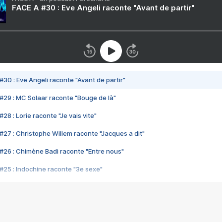
FACE A #30 : Eve Angeli raconte "Avant de partir"
#30 : Eve Angeli raconte "Avant de partir"
#29 : MC Solaar raconte "Bouge de là"
28 : Lorie raconte "Je vais vite"
#27 : Christophe Willem raconte "Jacques a dit"
#26 : Chimène Badi raconte "Entre nous"
#25 : Indochine raconte "3e sexe"
#24 : Zaho raconte "C'est chelou"
#23 : Patrick Bruel raconte "Au café des délices"