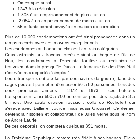
On compte aussi :
1247 à la réclusion.
1 305 à un emprisonnement de plus d'un an.
2 054 à un emprisonnement de moins d'un an.
55 enfants seront envoyés en maison de correction
Plus de 10 000 condamnations ont été ainsi prononcées dans un
temps records avec des moyens exceptionnels.
Les condamnés au bagne se classent en trois catégories.
Ceux astreints aux travaux forcés étaient au bagne de l’île de
Nou, les condamnés à l’enceinte fortifiée ou réclusion se
trouvaient dans la presqu’île Ducos. La fameuse île des Pins était
réservée aux déportés “simples”. …
Leurs transports ont été fait par des navires de guerre, dans des
cages pouvant permettre d'entasser 50 à 80 personnes. Lors des
deux premières années – 1872 et 1873 – ces bateaux
transportaient ainsi 600 à 700 personnes pour des trajets de 3 à
5 mois. Une seule évasion réussie : celle de Rochefort qui
s'évada avec Ballière, Jourde, mais aussi Grousset. Ce dernier
deviendra historien et collaborateur de Jules Verne sous le nom
de André Laurie.
De ces déportés, on comptera quelques 391 morts.
La Troisième République restera très fidèle à ses bagnes. Elle a