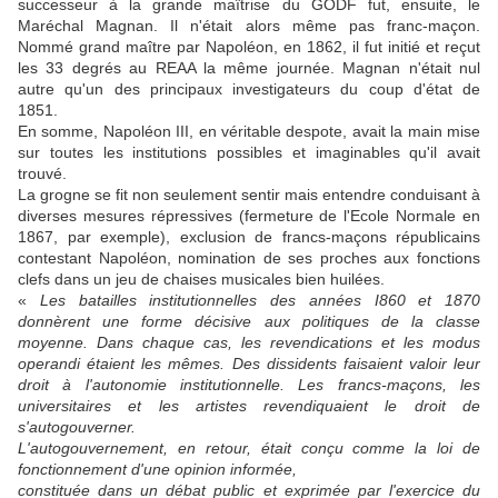
successeur à la grande maîtrise du GODF fut, ensuite, le
Maréchal Magnan. Il n'était alors même pas franc-maçon.
Nommé grand maître par Napoléon, en 1862, il fut initié et reçut
les 33 degrés au REAA la même journée. Magnan n'était nul
autre qu'un des principaux investigateurs du coup d'état de
1851.
En somme, Napoléon III, en véritable despote, avait la main mise
sur toutes les institutions possibles et imaginables qu'il avait
trouvé.
La grogne se fit non seulement sentir mais entendre conduisant à
diverses mesures répressives (fermeture de l'Ecole Normale en
1867, par exemple), exclusion de francs-maçons républicains
contestant Napoléon, nomination de ses proches aux fonctions
clefs dans un jeu de chaises musicales bien huilées.
«
Les batailles institutionnelles des années I860 et 1870
donnèrent une forme décisive aux politiques de la classe
moyenne. Dans chaque cas, les revendications et les modus
operandi étaient les mêmes. Des dissidents faisaient valoir leur
droit à l'autonomie institutionnelle. Les francs-maçons, les
universitaires et les artistes revendiquaient le droit de
s'autogouverner.
L'autogouvernement, en retour, était conçu comme la loi de
fonctionnement d'une opinion informée,
constituée dans un débat public et exprimée par l'exercice du