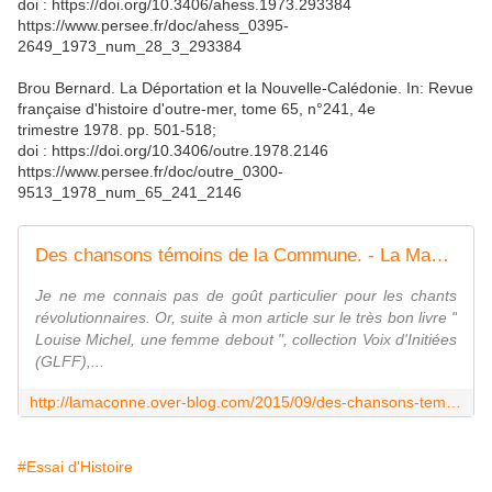
doi : https://doi.org/10.3406/ahess.1973.293384
https://www.persee.fr/doc/ahess_0395-
2649_1973_num_28_3_293384
Brou Bernard. La Déportation et la Nouvelle-Calédonie. In: Revue
française d'histoire d'outre-mer, tome 65, n°241, 4e
trimestre 1978. pp. 501-518;
doi : https://doi.org/10.3406/outre.1978.2146
https://www.persee.fr/doc/outre_0300-
9513_1978_num_65_241_2146
Des chansons témoins de la Commune. - La Maçonne
Je ne me connais pas de goût particulier pour les chants
révolutionnaires. Or, suite à mon article sur le très bon livre "
Louise Michel, une femme debout ", collection Voix d'Initiées
(GLFF),...
http://lamaconne.over-blog.com/2015/09/des-chansons-temoins-de-la-commune.html
#Essai d'Histoire