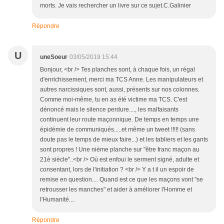
morts. Je vais rechercher un livre sur ce sujet.C.Galinier
Répondre
U
uneSoeur
03/05/2019 15:44
Bonjour, <br /> Tes planches sont, à chaque fois, un régal
d'enrichissement, merci ma TCS Anne. Les manipulateurs et
autres narcissiques sont, aussi, présents sur nos colonnes.
Comme moi-même, tu en as été victime ma TCS. C'est
dénoncé mais le silence perdure...., les malfaisants
continuent leur route maçonnique. De temps en temps une
épidémie de communiqués.....et même un tweet !!!!! (sans
doute pas le temps de mieux faire...) et les tabliers et les gants
sont propres ! Une nième planche sur "être franc maçon au
21è siècle"..<br /> Où est enfoui le serment signé, adulte et
consentant, lors de l'initiation ? <br /> Y a t il un espoir de
remise en question.... Quand est ce que les maçons vont "se
retrousser les manches" et aider à améliorer l'Homme et
l'Humanité....
Répondre