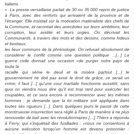
italiens.
«
La presse versaillaise parlait de 30 ou 35 000 repris de justice
à Paris, avec des renforts qui arrivaient de la province et de
l'étranger. Elle insistait sur la motivation matérialiste des chefs de
la Commune, et racontait des anecdotes sur leurs ambitions, leur
corruption, leur avidité et leurs orgies. On décrivait les
Communards, à travers des mots et des dessins, comme hideux
et bestiaux,
les lieux communs de la phrénologie. On refusait absolument de
considérer le conflit comme une question politique ...[...] La
guerre civile donnait une occasion «de purger notre pays de
toute la
racaille qui sème le deuil et la misère partout [...] le
gouvernement ne doit pas avoir le droit de grâce, ce serait un
crime; il faut [...] qu'une cour martiale fonctionne aussitôt, sans
quoi on viendra nous dire qu'il est trop tard pour exécuter les
coupables, et ce sera encore à recommencer avec les mêmes
hommes ; je demande que la loi militaire soit appliquée dans
toutes ses rigueurs [...]. Dans quelques jours le passé de cette
monstrueuse insurrection sera réglé à Paris de manière à ne plus
renouveler de bail avec les révolutionnaires […] Thiers a répondu
à Ferry, qui s'inquiétait des fusillades : «nous ne consentons à
aucune exécution lorsqu'un homme est devenu prisonnier :