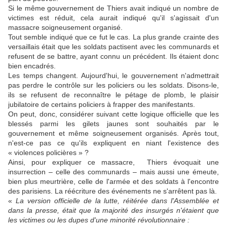
Si le même gouvernement de Thiers avait indiqué un nombre de
victimes est réduit, cela aurait indiqué qu'il s'agissait d'un
massacre soigneusement organisé.
Tout semble indiqué que ce fut le cas. La plus grande crainte des
versaillais était que les soldats pactisent avec les communards et
refusent de se battre, ayant connu un précédent. Ils étaient donc
bien encadrés.
Les temps changent. Aujourd'hui, le gouvernement n'admettrait
pas perdre le contrôle sur les policiers ou les soldats. Disons-le,
ils se refusent de reconnaître le pétage de plomb, le plaisir
jubilatoire de certains policiers à frapper des manifestants.
On peut, donc, considérer suivant cette logique officielle que les
blessés parmi les gilets jaunes sont souhaités par le
gouvernement et même soigneusement organisés. Après tout,
n'est-ce pas ce qu'ils expliquent en niant l'existence des
« violences policières » ?
Ainsi, pour expliquer ce massacre, Thiers évoquait une
insurrection – celle des communards – mais aussi une émeute,
bien plus meurtrière, celle de l'armée et des soldats à l'encontre
des parisiens. La réécriture des événements ne s'arrêtent pas là.
«
La version officielle de la lutte, réitérée dans l'Assemblée et
dans la presse, était que la majorité des insurgés n'étaient que
les victimes ou les dupes d'une minorité révolutionnaire :