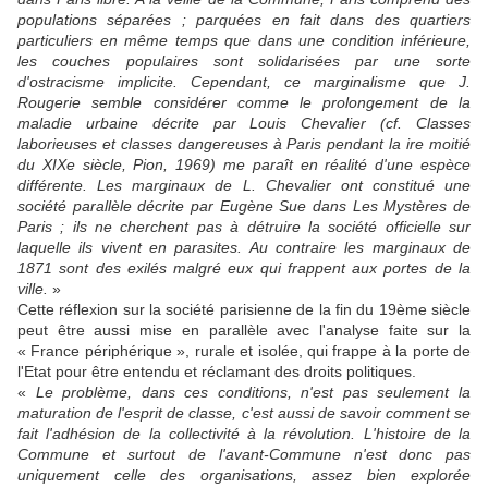
populations séparées ; parquées en fait dans des quartiers
particuliers en même temps que dans une condition inférieure,
les couches populaires sont solidarisées par une sorte
d'ostracisme implicite. Cependant, ce marginalisme que J.
Rougerie semble considérer comme le prolongement de la
maladie urbaine décrite par Louis Chevalier (cf. Classes
laborieuses et classes dangereuses à Paris pendant la ire moitié
du XIXe siècle, Pion, 1969) me paraît en réalité d'une espèce
différente. Les marginaux de L. Chevalier ont constitué une
société parallèle décrite par Eugène Sue dans Les Mystères de
Paris ; ils ne cherchent pas à détruire la société officielle sur
laquelle ils vivent en parasites. Au contraire les marginaux de
1871 sont des exilés malgré eux qui frappent aux portes de la
ville.
»
Cette réflexion sur la société parisienne de la fin du 19ème siècle
peut être aussi mise en parallèle avec l'analyse faite sur la
« France périphérique », rurale et isolée, qui frappe à la porte de
l'Etat pour être entendu et réclamant des droits politiques.
«
Le problème, dans ces conditions, n'est pas seulement la
maturation de l'esprit de classe, c'est aussi de savoir comment se
fait l'adhésion de la collectivité à la révolution. L'histoire de la
Commune et surtout de l'avant-Commune n'est donc pas
uniquement celle des organisations, assez bien explorée