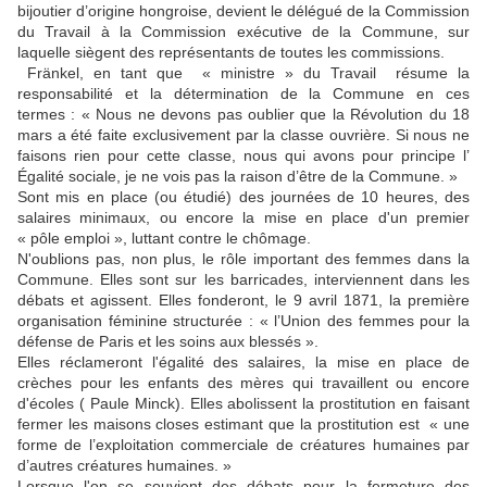
bijoutier d’origine hongroise, devient le délégué de la Commission
du Travail à la Commission exécutive de la Commune, sur
laquelle siègent des représentants de toutes les commissions.
Fränkel, en tant que « ministre » du Travail résume la
responsabilité et la détermination de la Commune en ces
termes : « Nous ne devons pas oublier que la Révolution du 18
mars a été faite exclusivement par la classe ouvrière. Si nous ne
faisons rien pour cette classe, nous qui avons pour principe l’
Égalité sociale, je ne vois pas la raison d’être de la Commune. »
Sont mis en place (ou étudié) des journées de 10 heures, des
salaires minimaux, ou encore la mise en place d'un premier
« pôle emploi », luttant contre le chômage.
N'oublions pas, non plus, le rôle important des femmes dans la
Commune. Elles sont sur les barricades, interviennent dans les
débats et agissent. Elles fonderont, le 9 avril 1871, la première
organisation féminine structurée : « l’Union des femmes pour la
défense de Paris et les soins aux blessés ».
Elles réclameront l'égalité des salaires, la mise en place de
crèches pour les enfants des mères qui travaillent ou encore
d'écoles ( Paule Minck). Elles abolissent la prostitution en faisant
fermer les maisons closes estimant que la prostitution est « une
forme de l’exploitation commerciale de créatures humaines par
d’autres créatures humaines. »
Lorsque l'on se souvient des débats pour la fermeture des