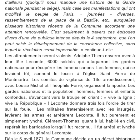
d'ailleurs (quoiqu'il nous manque une histoire de la Garde
nationale pendant le siège), mais celle des manifestations qui ont
mobilisé le peuple de Paris, « journées » diverses,
rassemblements de la place de la Bastille, etc., auxquelles
plusieurs historiens récents de la Commune accordent une
attention renouvelée. C'est seulement à travers ces épisodes
divers d'une vie publique intense depuis le 4 septembre, que l'on
peut saisir le développement de la conscience collective, sans
lequel la révolution serait impensable.
» continue-t-elle.
Les affrontements seront violents. Adolphe Thiers enverra avec à
leur tête Lecomte, 6000 soldats qui attaqueront les gardes
nationaux pour récupérer les fameux canons. Les femmes, qui se
levaient tôt, sonnent le tocsin à l’église Saint Pierre de
Montmartre. Les comités de vigilance du 18e arrondissement,
avec Louise Michel et Théophile Ferré, organisent la riposte. Les
gardes nationaux et la population, hommes, femmes et enfants
confondus, s’avancent vers la troupe en criant : « vive la ligne ;
vive la République » ! Lecomte donnera trois fois l'ordre de tirer
sur la foule. Les militaires fraternisèrent avec les insurgés,
levèrent les armes et arrêtèrent Lecomte. Il fut purement et
simplement lynché. Clément-Thomas, quant à lui, habillé en civil,
repérait les barricades lorsqu'il fut reconnu. Il fut arrêté et lynché
sur le corps du général Lecompte.
Dès le 5 avril 1871, la Commune décide en un décret historique