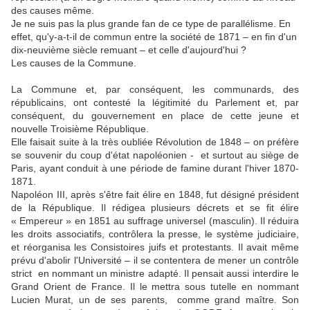
des causes même.
Je ne suis pas la plus grande fan de ce type de parallélisme. En
effet, qu'y-a-t-il de commun entre la société de 1871 – en fin d'un
dix-neuvième siècle remuant – et celle d'aujourd'hui ?
Les causes de la Commune.
La Commune et, par conséquent, les communards, des
républicains, ont contesté la légitimité du Parlement et, par
conséquent, du gouvernement en place de cette jeune et
nouvelle Troisième République.
Elle faisait suite à la très oubliée Révolution de 1848 – on préfère
se souvenir du coup d'état napoléonien - et surtout au siège de
Paris, ayant conduit à une période de famine durant l'hiver 1870-
1871.
Napoléon III, après s'être fait élire en 1848, fut désigné président
de la République. Il rédigea plusieurs décrets et se fit élire
« Empereur » en 1851 au suffrage universel (masculin). Il réduira
les droits associatifs, contrôlera la presse, le système judiciaire,
et réorganisa les Consistoires juifs et protestants. Il avait même
prévu d'abolir l'Université – il se contentera de mener un contrôle
strict en nommant un ministre adapté. Il pensait aussi interdire le
Grand Orient de France. Il le mettra sous tutelle en nommant
Lucien Murat, un de ses parents, comme grand maître. Son