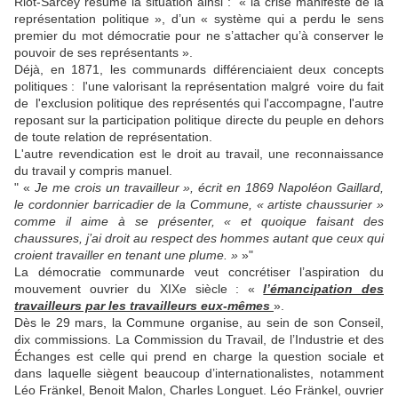
Riot-Sarcey résume la situation ainsi : « la crise manifeste de la
représentation politique », d’un « système qui a perdu le sens
premier du mot démocratie pour ne s’attacher qu’à conserver le
pouvoir de ses représentants ».
Déjà, en 1871, les communards différenciaient deux concepts
politiques : l'une valorisant la représentation malgré ­ voire du fait
de ­ l'exclusion politique des représentés qui l'accompagne, l'autre
reposant sur la participation politique directe du peuple en dehors
de toute relation de représentation.
L'autre revendication est le droit au travail, une reconnaissance
du travail y compris manuel.
" «
Je me crois un travailleur », écrit en 1869 Napoléon Gaillard,
le cordonnier barricadier de la Commune, « artiste chaussurier »
comme il aime à se présenter, « et quoique faisant des
chaussures, j’ai droit au respect des hommes autant que ceux qui
croient travailler en tenant une plume. »
»"
La démocratie communarde veut concrétiser l’aspiration du
mouvement ouvrier du XIXe siècle : «
l’émancipation des
travailleurs par les travailleurs eux-mêmes
».
Dès le 29 mars, la Commune organise, au sein de son Conseil,
dix commissions. La Commission du Travail, de l’Industrie et des
Échanges est celle qui prend en charge la question sociale et
dans laquelle siègent beaucoup d’internationalistes, notamment
Léo Fränkel, Benoit Malon, Charles Longuet. Léo Fränkel, ouvrier