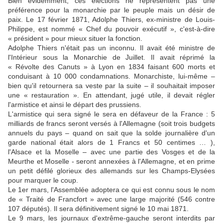
Bien évidemment, ces élections ne représentent pas une
préférence pour la monarchie par le peuple mais un désir de
paix. Le 17 février 1871, Adolphe Thiers, ex-ministre de Louis-
Philippe, est nommé « Chef du pouvoir exécutif », c'est-à-dire
« président » pour mieux situer la fonction.
Adolphe Thiers n'était pas un inconnu. Il avait été ministre de
l'Intérieur sous la Monarchie de Juillet. Il avait réprimé la
« Révolte des Canuts » à Lyon en 1834 faisant 600 morts et
conduisant à 10 000 condamnations. Monarchiste, lui-même –
bien qu'il retournera sa veste par la suite – il souhaitait imposer
une « restauration ». En attendant, jugé utile, il devait régler
l'armistice et ainsi le départ des prussiens.
L'armistice qui sera signé le sera en défaveur de la France : 5
milliards de francs seront versés à l'Allemagne (soit trois budgets
annuels du pays – quand on sait que la solde journalière d'un
garde national était alors de 1 Francs et 50 centimes … ),
l'Alsace et la Moselle – avec une partie des Vosges et de la
Meurthe et Moselle - seront annexées à l'Allemagne, et en prime
un petit défilé glorieux des allemands sur les Champs-Elysées
pour marquer le coup.
Le 1er mars, l'Assemblée adoptera ce qui est connu sous le nom
de « Traité de Francfort » avec une large majorité (546 contre
107 députés). Il sera définitivement signé le 10 mai 1871.
Le 9 mars, les journaux d'extrême-gauche seront interdits par