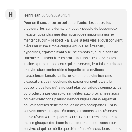
H
Henri Han
03/05/2019 04:34
Pour un financier ou un politique, l'autre, les autres, les
électeurs, les sans dents, le « petit » peuple de besogneux
n'existent pas plus que des moustiques importuns qui ne
méritent aucun « respect » à la vie, à leur vies et qu'il convient
d'écraser d'une simple claque.<br /> Ces êtres vils,
hypocrites, égoïstes n'ont aucune empathie, aucun sens de
l'altérité et utilisent à leurs profits narcissiques pervers, les
instincts primaires de ceux qui les servent, leur faisant miroiter
une vie future confortable à laquelle ces serviteurs
n'accèderont jamais car ils ne sont que des instruments
d'exécution, des mouchoirs de papier qui sont jetés à la
poubelle dès lors qu'ils ne sont plus considérés comme utiles
ou productifs par ces soi-disant élites auto proclamées sous
couvert d'élections pseudo démocratiques.<br /> Argent et
pouvoir sont les deux mamelles de ces sociopathes – plus
souvent masculins que féminins, je l'admets sans réserves –
qui se rêvent « Cuculpiter », « Dieu » ou autres dominant la
masse glauque des fourmis qui courent en tous sens pour
survivre et qui ne mérite que d'être écrasée sous leurs talons