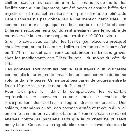
chiffres exacts mais aussi un autre fait : les noms de morts, des
fusillés sans aucun jugement, ont été notés et ensuite biffés des
registres – et leurs exhumations – en particulier au cimetière de
Père Lachaise n'a pas donné lieu à une mention particulière. En
somme, ces morts – quelque soit leur nombre – ont été effacés.
Différents recoupements conduisent à estimer que le nombre de
morts lors de la semaine sanglante serait de 10 000 environ.
Si on ne savait pas compter les fusillés (sur place ou presque)
chez les communards comme d'ailleurs les morts de l'autre côté
en 1871, on ne sait pas mieux comptabiliser les blessés graves
chez les manifestants des Gilets Jaunes – du moins du côté de
l'Etat.
Ces données sont connues par le seul travail d'un journaliste
comme elle le furent par le travail de quelques hommes de bonne
volonté dans le passé. On ne peut pas parler de progrès entre la
fin du 19 ème siècle et le début du 21ème !
Pour aller plus loin dans la comparaison, les versaillais
expliquaient ce massacre comme étant le résultat de
l'exaspération des soldats à l'égard des communards. Des
soldats, entendons plutôt, des paysans armés et revêtus d'un joli
uniforme comme on savait les faire au 19ème siècle se seraient
énervés contre les parisiens sans que leurs chefs ne puissent
rien y faire. Ce serait une regrettable erreur …. involontaire de la
part du pouvoir.