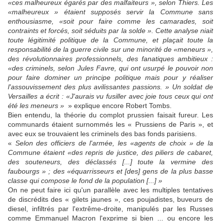
«ces malheureux égarés par des malfaiteurs », selon Thiers. Les
«malheureux » étaient supposés servir la Commune sans
enthousiasme, «soit pour faire comme les camarades, soit
contraints et forcés, soit séduits par la solde ». Cette analyse niait
toute légitimité politique de la Commune, et plaçait toute la
responsabilité de la guerre civile sur une minorité de «meneurs »,
des révolutionnaires professionnels, des fanatiques ambitieux :
«des criminels, selon Jules Favre, qui ont usurpé le pouvoir non
pour faire dominer un principe politique mais pour y réaliser
l'assouvissement des plus avilissantes passions. » Un soldat de
Versailles a écrit : «J'aurais vu fusiller avec joie tous ceux qui ont
été les meneurs »
» explique encore Robert Tombs.
Bien entendu, la théorie du complot prussien faisait fureur. Les
communards étaient surnommés les « Prussiens de Paris », et
avec eux se trouvaient les criminels des bas fonds parisiens.
«
Selon des officiers de l'armée, les «agents de choix » de la
Commune étaient «des repris de justice, des piliers de cabaret,
des souteneurs, des déclassés [...] toute la vermine des
faubourgs » ; des «équarrisseurs et [des] gens de la plus basse
classe qui compose le fond de la population [...] »
On ne peut faire ici qu'un parallèle avec les multiples tentatives
de discrédits des « gilets jaunes », ces poujadistes, buveurs de
diesel, infiltrés par l'extrême-droite, manipulés par les Russes
comme Emmanuel Macron l'exprime si bien ... ou encore les