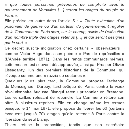
« que toutes personnes prévenues de complicité avec le
gouvernement de Versailles […] seront les otages du peuple de
Paris
».
Elle précise en outre dans l’article 5 :
« Toute exécution d’un
prisonnier de guerre ou d’un partisan du gouvernement régulier
de la Commune de Paris sera, sur-le-champ, suivie de l’exécution
d’un nombre triple des otages retenus […] et qui seront désignés
par le sort.
»
Ce décret suscite indignation chez certains « observateurs »
comme Victor Hugo dans son poème « Pas de représailles »
(L’Année terrible, 1871). Dans les rangs communards mêmes,
cette mesure est souvent désapprouvée, ainsi par Prosper-Olivier
Lissagaray, l’un des premiers historiens de la Commune, qui
l’évoque comme une « razzia de soutanes ».
Quelques jours plus tard, la Commune propose l’échange
de Monseigneur Darboy, l’archevêque de Paris, contre le vieux
révolutionnaire Auguste Blanqui retenu prisonnier en Bretagne.
Les versaillais refusant de répondre. La Commune réitère son
offre à plusieurs reprises. Elle en change même les termes
puisque, le 14 mai 1871, elle propose de libérer les 60 (certains
évoquent jusqu'à 70) otages qu’elle retenait à Paris contre la
libération du seul Blanqui.
Thiers refuse la proposition, tandis que son secrétaire