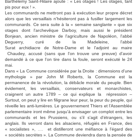
Barthélemy Saint-Hilaire ajoute : « Les otages ! Les otages, tant
pis pour eux ! ».
Les communards ne mettront pas à exécution leur propre décret
alors que les versaillais n'hésiteront pas à fusiller largement les
communards. Ce sera suite à la « semaine sanglante » que six
otages dont l'archevêque Darboy, mais aussi le président
Bonjean, ancien ministre de l'agriculture de Napoléon, l'abbé
Deguerry, curé de la Madeleine, l'abbé
Surat archidiacre de Notre-Dame et le l'adjoint au maire
Chaudey, accusé (sans que l'on trouve une preuve) d'avoir
demandé à ce que l'on tire dans la foule, seront exécuté le 24
mai.
Dans « La Commune considérée par la Droite : dimensions d'une
mythologie » par John M Roberts, la Commune est la
permanence de la révolution, la débâcle morale du peuple. Bien
évidement, les versaillais, conservateurs et monarchistes,
craignent un autre 1789 – ce qui explique la répression –
Surtout, on peut y lire en filigrane leur peur, la peur du peuple, qui
réveille les anti-lumières. Le gouvernement Thiers et l'Assemblée
parlementaire iront même jusqu'à envisager un complot entre les
communards et les Prussiens, ou s'il s'agit d'étrangers, les
anglais. Ils verront dans les alsaciens, réfugiés en France, des
« socialistes », …. et distilleront une méfiance à l'égard des
« sociétés secrètes ». La Commune deviendra dans la pensée de