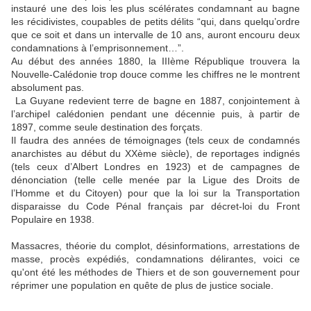
instauré une des lois les plus scélérates condamnant au bagne
les récidivistes, coupables de petits délits “qui, dans quelqu’ordre
que ce soit et dans un intervalle de 10 ans, auront encouru deux
condamnations à l’emprisonnement…”.
Au début des années 1880, la IIIème République trouvera la
Nouvelle-Calédonie trop douce comme les chiffres ne le montrent
absolument pas.
La Guyane redevient terre de bagne en 1887, conjointement à
l’archipel calédonien pendant une décennie puis, à partir de
1897, comme seule destination des forçats.
Il faudra des années de témoignages (tels ceux de condamnés
anarchistes au début du XXème siècle), de reportages indignés
(tels ceux d’Albert Londres en 1923) et de campagnes de
dénonciation (telle celle menée par la Ligue des Droits de
l’Homme et du Citoyen) pour que la loi sur la Transportation
disparaisse du Code Pénal français par décret-loi du Front
Populaire en 1938.
Massacres, théorie du complot, désinformations, arrestations de
masse, procès expédiés, condamnations délirantes, voici ce
qu'ont été les méthodes de Thiers et de son gouvernement pour
réprimer une population en quête de plus de justice sociale.