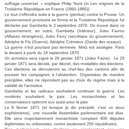
suffrage universel. »
explique Philip Nord (in Les origines de la
Troisième République en France (1860-1885))
Le tout s'effondra suite à la guerre (perdue) contre la Prusse. Un
gouvernement provisoire se forma et la Troisième République fut
déclarée par Gambetta le 2 septembre 1870. On trouve dans ce
gouvernement, en outre, Gambetta (Intérieur), Jules Favres
(Affaires étrangères), Jules Ferry (secrétaire du gouvernement),
Adolphe le Flo (Guerre), Adolphe Crémieux (Garde des sceaux).
La guerre n'est pourtant pas terminée. Metz est assiégée. Paris
le devient à partir du 18 septembre 1870.
Un armistice sera signé le 28 janvier 1871 (Jules Favre). Le 29
janvier 1871 sera décidé, par décret, des modalités des élections.
Ces élections se dérouleront au chef-lieu des cantons afin de
pousser les campagnes à l'abstention. Organisées de manière
précipitée, elles ne répondent pas au choix du régime mais à la
validité de l'armistice.
Gambetta et les radicaux souhaitent continuer la guerre. Les
modérés souhaitent la paix. Les monarchistes et les
conservateurs opteront eux aussi pour la paix.
Le 8 février 1871 (et lorsque je dis précipité, c'est un doux
euphémisme), une nouvelle Assemblée parlementaire est élue.
Elle sera majoritairement monarchiste comptant 400 députés
légitimistes ou orléanistes, contre seulement 250 républicains.