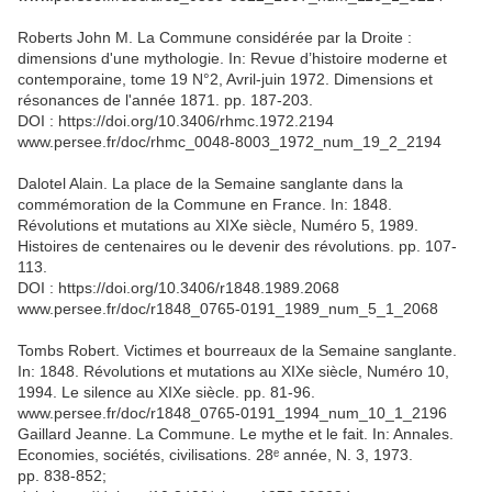
Roberts John M. La Commune considérée par la Droite :
dimensions d'une mythologie. In: Revue d’histoire moderne et
contemporaine, tome 19 N°2, Avril-juin 1972. Dimensions et
résonances de l'année 1871. pp. 187-203.
DOI : https://doi.org/10.3406/rhmc.1972.2194
www.persee.fr/doc/rhmc_0048-8003_1972_num_19_2_2194
Dalotel Alain. La place de la Semaine sanglante dans la
commémoration de la Commune en France. In: 1848.
Révolutions et mutations au XIXe siècle, Numéro 5, 1989.
Histoires de centenaires ou le devenir des révolutions. pp. 107-
113.
DOI : https://doi.org/10.3406/r1848.1989.2068
www.persee.fr/doc/r1848_0765-0191_1989_num_5_1_2068
Tombs Robert. Victimes et bourreaux de la Semaine sanglante.
In: 1848. Révolutions et mutations au XIXe siècle, Numéro 10,
1994. Le silence au XIXe siècle. pp. 81-96.
www.persee.fr/doc/r1848_0765-0191_1994_num_10_1_2196
Gaillard Jeanne. La Commune. Le mythe et le fait. In: Annales.
Economies, sociétés, civilisations. 28ᵉ année, N. 3, 1973.
pp. 838-852;