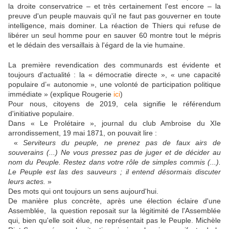
la droite conservatrice – et très certainement l'est encore – la
preuve d'un peuple mauvais qu'il ne faut pas gouverner en toute
intelligence, mais dominer. La réaction de Thiers qui refuse de
libérer un seul homme pour en sauver 60 montre tout le mépris
et le dédain des versaillais à l'égard de la vie humaine.
La première revendication des communards est évidente et
toujours d'actualité : la « démocratie directe », « une capacité
populaire d’« autonomie », une volonté de participation politique
immédiate » (explique Rougerie
ici
)
Pour nous, citoyens de 2019, cela signifie le référendum
d'initiative populaire.
Dans « Le Prolétaire », journal du club Ambroise du XIe
arrondissement, 19 mai 1871, on pouvait lire :
«
Serviteurs du peuple, ne prenez pas de faux airs de
souverains (...) Ne vous pressez pas de juger et de décider au
nom du Peuple. Restez dans votre rôle de simples commis (...).
Le Peuple est las des sauveurs ; il entend désormais discuter
leurs actes.
»
Des mots qui ont toujours un sens aujourd'hui.
De manière plus concrète, après une élection éclaire d'une
Assemblée, la question reposait sur la légitimité de l'Assemblée
qui, bien qu'elle soit élue, ne représentait pas le Peuple. Michèle