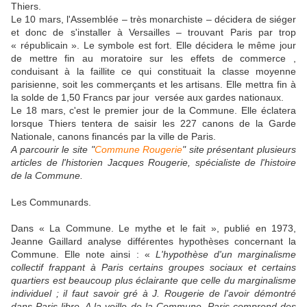
Thiers.
Le 10 mars, l'Assemblée – très monarchiste – décidera de siéger
et donc de s'installer à Versailles – trouvant Paris par trop
« républicain ». Le symbole est fort. Elle décidera le même jour
de mettre fin au moratoire sur les effets de commerce ,
conduisant à la faillite ce qui constituait la classe moyenne
parisienne, soit les commerçants et les artisans. Elle mettra fin à
la solde de 1,50 Francs par jour versée aux gardes nationaux.
Le 18 mars, c'est le premier jour de la Commune. Elle éclatera
lorsque Thiers tentera de saisir les 227 canons de la Garde
Nationale, canons financés par la ville de Paris.
A parcourir le site "
Commune Rougerie
" site présentant plusieurs
articles de l'historien Jacques Rougerie, spécialiste de l'histoire
de la Commune.
Les Communards.
Dans « La Commune. Le mythe et le fait », publié en 1973,
Jeanne Gaillard analyse différentes hypothèses concernant la
Commune. Elle note ainsi : «
L'hypothèse d'un marginalisme
collectif frappant à Paris certains groupes sociaux et certains
quartiers est beaucoup plus éclairante que celle du marginalisme
individuel ; il faut savoir gré à J. Rougerie de l'avoir démontré
dans Paris libre. A la veille de la Commune, Paris comprend des