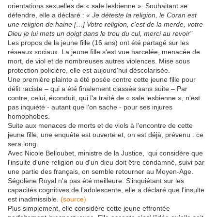
orientations sexuelles de « sale lesbienne ». Souhaitant se
défendre, elle a déclaré :
« Je déteste la religion, le Coran est
une religion de haine […] Votre religion, c'est de la merde, votre
Dieu je lui mets un doigt dans le trou du cul, merci au revoir"
Les propos de la jeune fille (16 ans) ont été partagé sur les
réseaux sociaux. La jeune fille s'est vue harcelée, menacée de
mort, de viol et de nombreuses autres violences. Mise sous
protection policière, elle est aujourd'hui déscolarisée.
Une première plainte a été posée contre cette jeune fille pour
délit raciste – qui a été finalement classée sans suite – Par
contre, celui, éconduit, qui l'a traité de « sale lesbienne », n'est
pas inquiété - autant que l'on sache - pour ses injures
homophobes.
Suite aux menaces de morts et de viols à l'encontre de cette
jeune fille, une enquête est ouverte et, on est déjà, prévenu : ce
sera long.
Avec Nicole Belloubet, ministre de la Justice, qui considère que
l'insulte d'une religion ou d'un dieu doit être condamné, suivi par
une partie des français, on semble retourner au Moyen-Age.
Ségolène Royal n'a pas été meilleure. S'inquiétant sur les
capacités cognitives de l'adolescente, elle a déclaré que l'insulte
est inadmissible.
(source)
Plus simplement, elle considère cette jeune effrontée