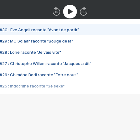
#30 : Eve Angeli raconte "Avant de partir"
#29 : MC Solaar raconte "Bouge de là"
28 : Lorie raconte "Je vais vite"
#27 : Christophe Willem raconte "Jacques a dit"
#26 : Chimène Badi raconte "Entre nous"
#25 : Indochine raconte "3e sexe"
#24 : Zaho raconte "C'est chelou"
#23 : Patrick Bruel raconte "Au café des délices"
#22 : Kyo raconte "Le chemin"
#21 : Nolwenn Leroy raconte "Cassé"