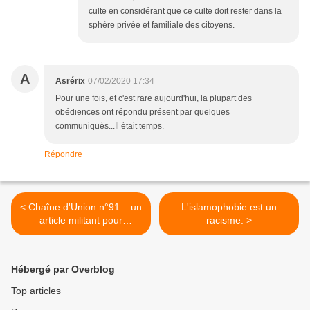
culte en considérant que ce culte doit rester dans la
sphère privée et familiale des citoyens.
A
Asrérix
07/02/2020 17:34
Pour une fois, et c'est rare aujourd'hui, la plupart des
obédiences ont répondu présent par quelques
communiqués...Il était temps.
Répondre
< Chaîne d'Union n°91 – un
L'islamophobie est un
article militant pour
racisme. >
l'anthroposophie ?
Hébergé par Overblog
Top articles