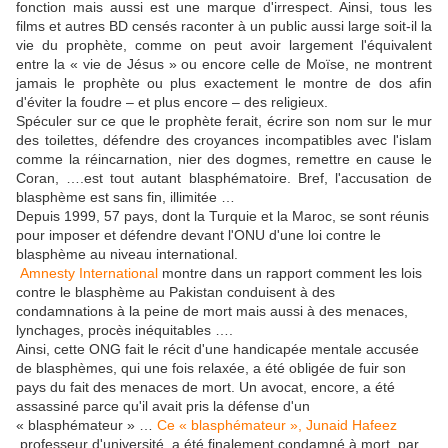
fonction mais aussi est une marque d'irrespect. Ainsi, tous les
films et autres BD censés raconter à un public aussi large soit-il la
vie du prophète, comme on peut avoir largement l'équivalent
entre la « vie de Jésus » ou encore celle de Moïse, ne montrent
jamais le prophète ou plus exactement le montre de dos afin
d'éviter la foudre – et plus encore – des religieux.
Spéculer sur ce que le prophète ferait, écrire son nom sur le mur
des toilettes, défendre des croyances incompatibles avec l'islam
comme la réincarnation, nier des dogmes, remettre en cause le
Coran, ….est tout autant blasphématoire. Bref, l'accusation de
blasphème est sans fin, illimitée …
Depuis 1999, 57 pays, dont la Turquie et la Maroc, se sont réunis
pour imposer et défendre devant l'ONU d'une loi contre le
blasphème au niveau international.
Amnesty International
montre dans un rapport comment les lois
contre le blasphème au Pakistan conduisent à des
condamnations à la peine de mort mais aussi à des menaces,
lynchages, procès inéquitables ….
Ainsi, cette ONG fait le récit d'une handicapée mentale accusée
de blasphèmes, qui une fois relaxée, a été obligée de fuir son
pays du fait des menaces de mort. Un avocat, encore, a été
assassiné parce qu'il avait pris la défense d'un
« blasphémateur » …
Ce « blasphémateur », Junaid Hafeez
professeur d'université, a été finalement condamné à mort, par