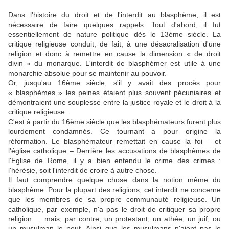
Dans l'histoire du droit et de l'interdit au blasphème, il est
nécessaire de faire quelques rappels. Tout d'abord, il fut
essentiellement de nature politique dès le 13ème siècle. La
critique religieuse conduit, de fait, à une désacralisation d'une
religion et donc à remettre en cause la dimension « de droit
divin » du monarque. L'interdit de blasphémer est utile à une
monarchie absolue pour se maintenir au pouvoir.
Or, jusqu'au 16ème siècle, s'il y avait des procès pour
« blasphèmes » les peines étaient plus souvent pécuniaires et
démontraient une souplesse entre la justice royale et le droit à la
critique religieuse.
C'est à partir du 16ème siècle que les blasphémateurs furent plus
lourdement condamnés. Ce tournant a pour origine la
réformation. Le blasphémateur remettait en cause la foi – et
l'église catholique – Derrière les accusations de blasphèmes de
l'Eglise de Rome, il y a bien entendu le crime des crimes :
l'hérésie, soit l'interdit de croire à autre chose.
Il faut comprendre quelque chose dans la notion même du
blasphème. Pour la plupart des religions, cet interdit ne concerne
que les membres de sa propre communauté religieuse. Un
catholique, par exemple, n'a pas le droit de critiquer sa propre
religion … mais, par contre, un protestant, un athée, un juif, ou
un musulman le peut. Ainsi que les musulmans n'aient pas le