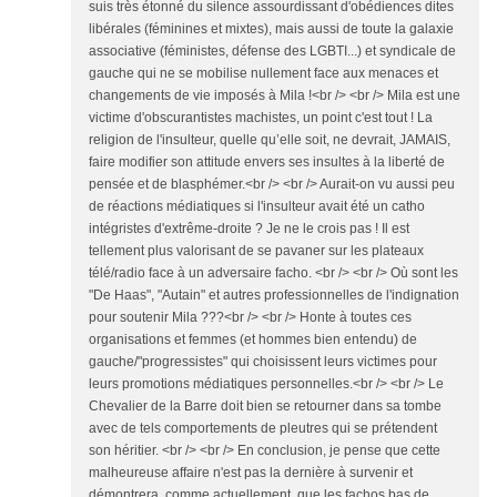
suis très étonné du silence assourdissant d'obédiences dites
libérales (féminines et mixtes), mais aussi de toute la galaxie
associative (féministes, défense des LGBTI...) et syndicale de
gauche qui ne se mobilise nullement face aux menaces et
changements de vie imposés à Mila !<br /> <br /> Mila est une
victime d'obscurantistes machistes, un point c'est tout ! La
religion de l'insulteur, quelle qu’elle soit, ne devrait, JAMAIS,
faire modifier son attitude envers ses insultes à la liberté de
pensée et de blasphémer.<br /> <br /> Aurait-on vu aussi peu
de réactions médiatiques si l'insulteur avait été un catho
intégristes d'extrême-droite ? Je ne le crois pas ! Il est
tellement plus valorisant de se pavaner sur les plateaux
télé/radio face à un adversaire facho. <br /> <br /> Où sont les
"De Haas", "Autain" et autres professionnelles de l'indignation
pour soutenir Mila ???<br /> <br /> Honte à toutes ces
organisations et femmes (et hommes bien entendu) de
gauche/"progressistes" qui choisissent leurs victimes pour
leurs promotions médiatiques personnelles.<br /> <br /> Le
Chevalier de la Barre doit bien se retourner dans sa tombe
avec de tels comportements de pleutres qui se prétendent
son héritier. <br /> <br /> En conclusion, je pense que cette
malheureuse affaire n'est pas la dernière à survenir et
démontrera, comme actuellement, que les fachos bas de