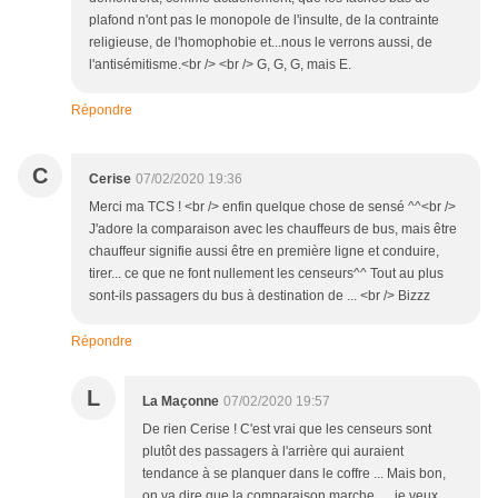
plafond n'ont pas le monopole de l'insulte, de la contrainte
religieuse, de l'homophobie et...nous le verrons aussi, de
l'antisémitisme.<br /> <br /> G, G, G, mais E.
Répondre
C
Cerise
07/02/2020 19:36
Merci ma TCS ! <br /> enfin quelque chose de sensé ^^<br />
J'adore la comparaison avec les chauffeurs de bus, mais être
chauffeur signifie aussi être en première ligne et conduire,
tirer... ce que ne font nullement les censeurs^^ Tout au plus
sont-ils passagers du bus à destination de ... <br /> Bizzz
Répondre
L
La Maçonne
07/02/2020 19:57
De rien Cerise ! C'est vrai que les censeurs sont
plutôt des passagers à l'arrière qui auraient
tendance à se planquer dans le coffre ... Mais bon,
on va dire que la comparaison marche .... je veux