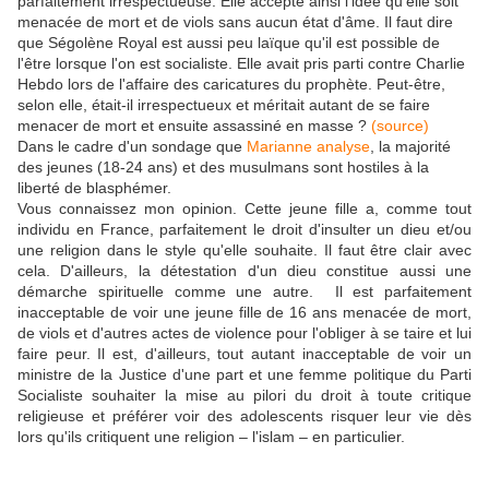
parfaitement irrespectueuse. Elle accepte ainsi l'idée qu'elle soit
menacée de mort et de viols sans aucun état d'âme. Il faut dire
que Ségolène Royal est aussi peu laïque qu'il est possible de
l'être lorsque l'on est socialiste. Elle avait pris parti contre Charlie
Hebdo lors de l'affaire des caricatures du prophète. Peut-être,
selon elle, était-il irrespectueux et méritait autant de se faire
menacer de mort et ensuite assassiné en masse ?
(source)
Dans le cadre d'un sondage que
Marianne analyse
, la majorité
des jeunes (18-24 ans) et des musulmans sont hostiles à la
liberté de blasphémer.
Vous connaissez mon opinion. Cette jeune fille a, comme tout
individu en France, parfaitement le droit d'insulter un dieu et/ou
une religion dans le style qu'elle souhaite. Il faut être clair avec
cela. D'ailleurs, la détestation d'un dieu constitue aussi une
démarche spirituelle comme une autre. Il est parfaitement
inacceptable de voir une jeune fille de 16 ans menacée de mort,
de viols et d'autres actes de violence pour l'obliger à se taire et lui
faire peur. Il est, d'ailleurs, tout autant inacceptable de voir un
ministre de la Justice d'une part et une femme politique du Parti
Socialiste souhaiter la mise au pilori du droit à toute critique
religieuse et préférer voir des adolescents risquer leur vie dès
lors qu'ils critiquent une religion – l'islam – en particulier.