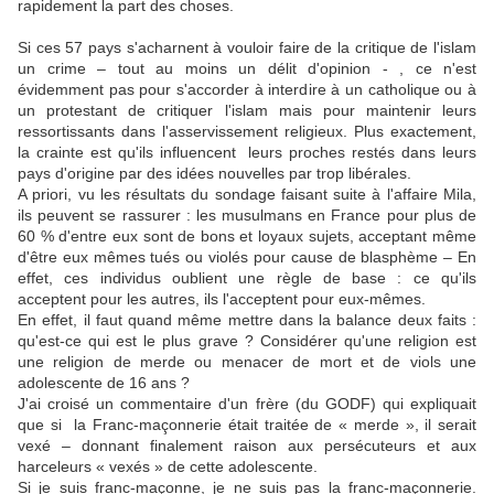
rapidement la part des choses.
Si ces 57 pays s'acharnent à vouloir faire de la critique de l'islam
un crime – tout au moins un délit d'opinion - , ce n'est
évidemment pas pour s'accorder à interdire à un catholique ou à
un protestant de critiquer l'islam mais pour maintenir leurs
ressortissants dans l'asservissement religieux. Plus exactement,
la crainte est qu'ils influencent leurs proches restés dans leurs
pays d'origine par des idées nouvelles par trop libérales.
A priori, vu les résultats du sondage faisant suite à l'affaire Mila,
ils peuvent se rassurer : les musulmans en France pour plus de
60 % d'entre eux sont de bons et loyaux sujets, acceptant même
d'être eux mêmes tués ou violés pour cause de blasphème – En
effet, ces individus oublient une règle de base : ce qu'ils
acceptent pour les autres, ils l'acceptent pour eux-mêmes.
En effet, il faut quand même mettre dans la balance deux faits :
qu'est-ce qui est le plus grave ? Considérer qu'une religion est
une religion de merde ou menacer de mort et de viols une
adolescente de 16 ans ?
J'ai croisé un commentaire d'un frère (du GODF) qui expliquait
que si la Franc-maçonnerie était traitée de « merde », il serait
vexé – donnant finalement raison aux persécuteurs et aux
harceleurs « vexés » de cette adolescente.
Si je suis franc-maçonne, je ne suis pas la franc-maçonnerie.