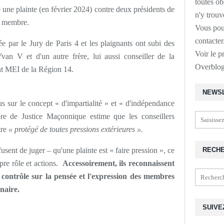
toutes o
 une plainte (en février 2024) contre deux présidents de
n'y trouv
n membre.
Vous pou
contacte
tée par le Jury de Paris 4 et les plaignants ont subi des
Voir le p
van V et d'un autre frère, lui aussi conseiller de la
Overblo
t MEI de la Région 14.
NEWS
 sur le concept « d'impartialité » et « d'indépendance
e de Justice Maçonnique estime que les conseillers
tre
« protégé de toutes pressions extérieures ».
fusent de juger – qu'une plainte est « faire pression », ce
RECH
opre rôle et actions.
Accessoirement, ils reconnaissent
 contrôle sur la pensée et l'expression des membres
naire.
SUIVE