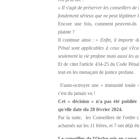
« Il s'agit de préserver les conseillers 
fondement sérieux que ne peut légitimer le
Encore une fois, comment peuvent-ils l
plainte ?
Il continue ainsi : «
Enfin, il importe d
Pénal sont applicables à ceux qui s'éc
seulement la vie profane mais aussi les 
Et de citer l'article 434-25 du Code Péna
tout en les menaçant de justice profane.
S'auto-octroyer une « immunité totale » 
c'est du jamais vu !
Cet « décision » n'a pas été publiée s
qu'elle date du 28 février 2024.
Par la suite, les Conseillers de l'ordr
acharnés sur les 11 frères, et 7 ont déjà 
Le conseiller de l'Ordre mis en cause, 