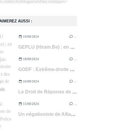
<
AIMEREZ AUSSI :
19/08/2024
…
GEPLU (Hiram.Be) : en plein délire paranoïaque.
18/08/2024
…
GODF : Extrême-droite & Respect des Lois de la République.
16/08/2024
…
Le Droit de Réponse de Géplu commenté.
15/08/2024
…
Un négationiste de Alliance-Police au GODF