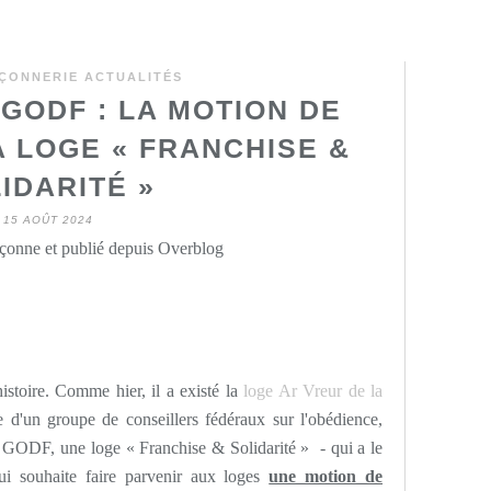
ÇONNERIE ACTUALITÉS
GODF : LA MOTION DE
A LOGE « FRANCHISE &
IDARITÉ »
15 AOÛT 2024
onne et publié depuis Overblog
histoire. Comme hier, il a existé la
loge Ar Vreur de la
 d'un groupe de conseillers fédéraux sur l'obédience,
au GODF, une loge « Franchise & Solidarité » - qui a le
ui souhaite faire parvenir aux loges
une motion de