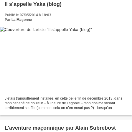
Il s’appelle Yaka (blog)
Publié le 07/05/2014 à 18:03
Par
La Maçonne
J’étais tranquillement installée, en cette belle fin de décembre 2013, dans
mon canapé de douleur – à l’heure de l’agonie – mon dos me faisant
terriblement souffrir (comment cela on n’en meurt pas ?) - lorsqu’un
commentaire est posté sur la page FB de...
L'aventure maçonnique par Alain Subrebost