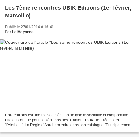
Les 7ème rencontres UBIK Editions (1er février,
Marseille)
Publié le 27/01/2014 à 16:41
Par
La Maçonne
Ubik éditions est une maison d'édition de type associative et coorporative.
Elle est connue pour ses éditions des "Cahiers 1306", le "Régius" et
"l'Aletheia". La Règle d’Abraham entre dans son catalogue "Principalement
consacrée à l’étude des traditions...