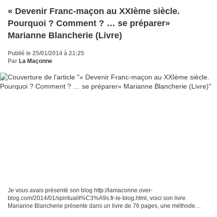
« Devenir Franc-maçon au XXIème siècle.
Pourquoi ? Comment ? … se préparer»
Marianne Blancherie (Livre)
Publié le 25/01/2014 à 21:25
Par
La Maçonne
Je vous avais présenté son blog http://lamaconne.over-
blog.com/2014/01/spiritualit%C3%A9s.fr-le-blog.html, voici son livre.
Marianne Blancherie présente dans un livre de 76 pages, une méthode
destinée aux profanes, leur permettant de réfléchir à leur...